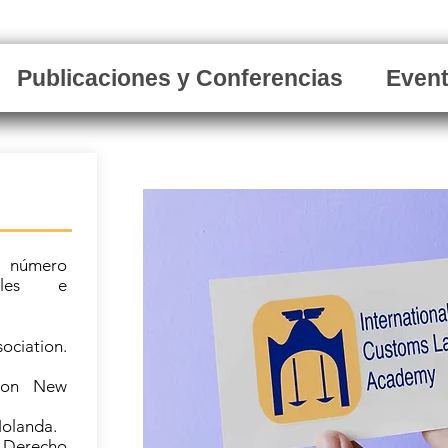
Publicaciones y Conferencias
Even
número
nales e
iation.
tion New
Holanda.
Derecho