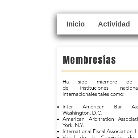
Inicio
Actividad
Membresías
Ha sido miembro de 
de instituciones nacio
internacionales tales como:
Inter American Bar Assoc
Washington, D.C.
American Arbitration Associa
York, N.Y.
International Fiscal Association. 
Vocal de la Comisión de 